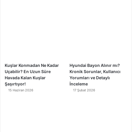
b
u
a
o
o
b
g
k
o
e
r
k
a
m
Kuşlar Konmadan Ne Kadar
Hyundai Bayon Alınır mı?
Uçabilir? En Uzun Süre
Kronik Sorunlar, Kullanıcı
Havada Kalan Kuşlar
Yorumları ve Detaylı
Şaşırtıyor!
İnceleme
15 Haziran 2026
17 Şubat 2026