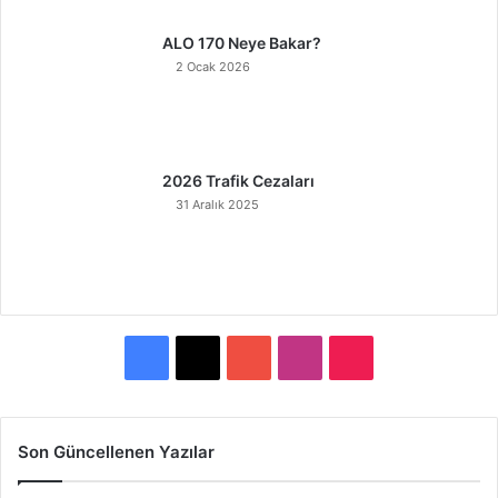
ALO 170 Neye Bakar?
2 Ocak 2026
2026 Trafik Cezaları
31 Aralık 2025
F
X
Y
I
T
a
o
n
i
c
u
s
k
Son Güncellenen Yazılar
e
T
t
T