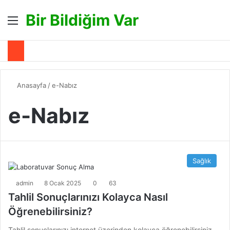
Bir Bildiğim Var
Menü
A
Anasayfa
/
e-Nabız
e-Nabız
Sağlık
admin
8 Ocak 2025
0
63
Tahlil Sonuçlarınızı Kolayca Nasıl
Öğrenebilirsiniz?
Tahlil sonuçlarınızı internet üzerinden kolayca öğrenebilirsiniz.