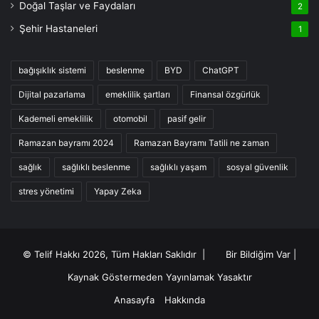
Doğal Taşlar ve Faydaları
2
Şehir Hastaneleri
1
bağışıklık sistemi
beslenme
BYD
ChatGPT
Dijital pazarlama
emeklilik şartları
Finansal özgürlük
Kademeli emeklilik
otomobil
pasif gelir
Ramazan bayramı 2024
Ramazan Bayramı Tatili ne zaman
sağlık
sağlıklı beslenme
sağlıklı yaşam
sosyal güvenlik
stres yönetimi
Yapay Zeka
© Telif Hakkı 2026, Tüm Hakları Saklıdır |
Bir Bildiğim Var
|
Kaynak Göstermeden Yayınlamak Yasaktır
Anasayfa
Hakkında