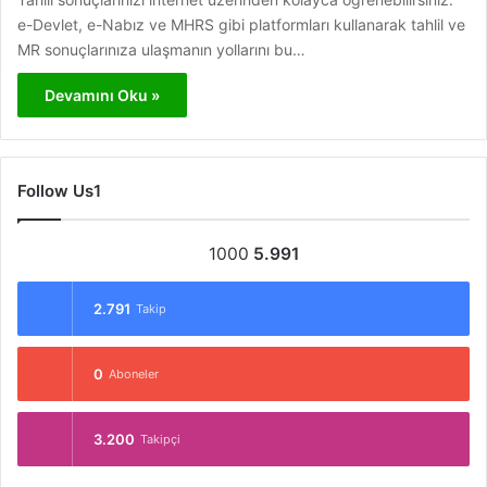
e-Devlet, e-Nabız ve MHRS gibi platformları kullanarak tahlil ve
MR sonuçlarınıza ulaşmanın yollarını bu…
Devamını Oku »
Follow Us1
1000
5.991
2.791
Takip
0
Aboneler
3.200
Takipçi