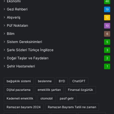
Ekonomi
46
Gezi Rehberi
19
Alışveriş
12
Püf Noktaları
10
Bilim
6
Sistem Gereksinimleri
5
Şarkı Sözleri Türkçe İngilizce
3
Doğal Taşlar ve Faydaları
2
Şehir Hastaneleri
1
bağışıklık sistemi
beslenme
BYD
ChatGPT
Dijital pazarlama
emeklilik şartları
Finansal özgürlük
Kademeli emeklilik
otomobil
pasif gelir
Ramazan bayramı 2024
Ramazan Bayramı Tatili ne zaman