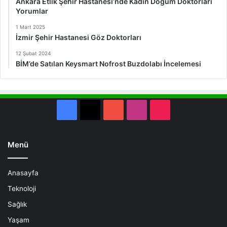
Ankara Etlik Şehir Hastanesi’nde Kadın Doğum Doktorları
Yorumlar
1 Mart 2025
İzmir Şehir Hastanesi Göz Doktorları
12 Şubat 2024
BİM’de Satılan Keysmart Nofrost Buzdolabı İncelemesi
Facebook
X
YouTube
Instagram
TikTok
Menü
Anasayfa
Teknoloji
Sağlık
Yaşam