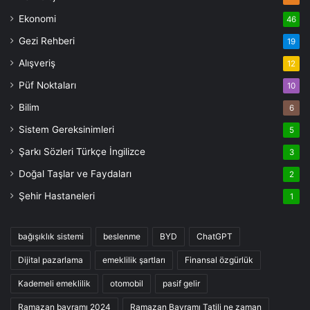
Ekonomi
46
Gezi Rehberi
19
Alışveriş
12
Püf Noktaları
10
Bilim
6
Sistem Gereksinimleri
5
Şarkı Sözleri Türkçe İngilizce
3
Doğal Taşlar ve Faydaları
2
Şehir Hastaneleri
1
bağışıklık sistemi
beslenme
BYD
ChatGPT
Dijital pazarlama
emeklilik şartları
Finansal özgürlük
Kademeli emeklilik
otomobil
pasif gelir
Ramazan bayramı 2024
Ramazan Bayramı Tatili ne zaman