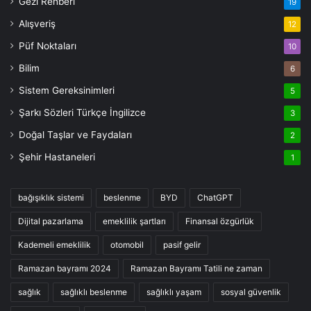
Gezi Rehberi
19
Alışveriş
12
Püf Noktaları
10
Bilim
6
Sistem Gereksinimleri
5
Şarkı Sözleri Türkçe İngilizce
3
Doğal Taşlar ve Faydaları
2
Şehir Hastaneleri
1
bağışıklık sistemi
beslenme
BYD
ChatGPT
Dijital pazarlama
emeklilik şartları
Finansal özgürlük
Kademeli emeklilik
otomobil
pasif gelir
Ramazan bayramı 2024
Ramazan Bayramı Tatili ne zaman
sağlık
sağlıklı beslenme
sağlıklı yaşam
sosyal güvenlik