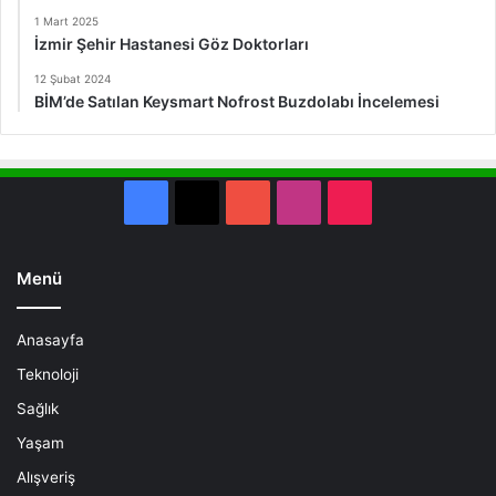
1 Mart 2025
İzmir Şehir Hastanesi Göz Doktorları
12 Şubat 2024
BİM’de Satılan Keysmart Nofrost Buzdolabı İncelemesi
Facebook
X
YouTube
Instagram
TikTok
Menü
Anasayfa
Teknoloji
Sağlık
Yaşam
Alışveriş