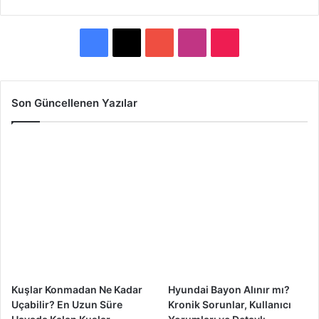
F
X
Y
I
T
a
o
n
i
c
u
s
k
Son Güncellenen Yazılar
e
T
t
T
b
u
a
o
o
b
g
k
o
e
r
k
a
m
Kuşlar Konmadan Ne Kadar
Hyundai Bayon Alınır mı?
Uçabilir? En Uzun Süre
Kronik Sorunlar, Kullanıcı