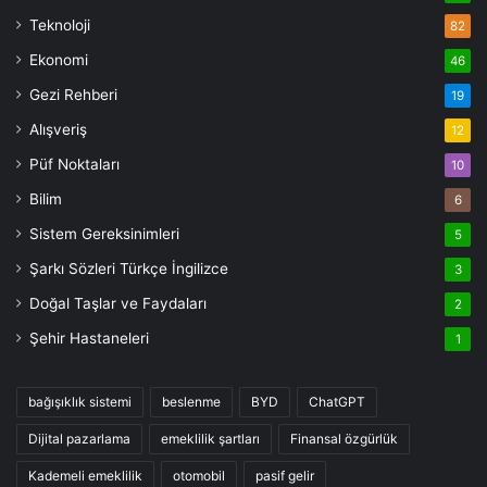
Teknoloji
82
Ekonomi
46
Gezi Rehberi
19
Alışveriş
12
Püf Noktaları
10
Bilim
6
Sistem Gereksinimleri
5
Şarkı Sözleri Türkçe İngilizce
3
Doğal Taşlar ve Faydaları
2
Şehir Hastaneleri
1
bağışıklık sistemi
beslenme
BYD
ChatGPT
Dijital pazarlama
emeklilik şartları
Finansal özgürlük
Kademeli emeklilik
otomobil
pasif gelir