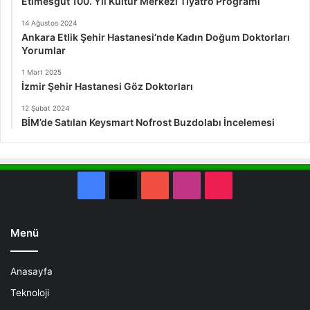
Etimesgut 100. Yıl Kültür Merkezi Tiyatro Programı
14 Ağustos 2024
Ankara Etlik Şehir Hastanesi’nde Kadın Doğum Doktorları
Yorumlar
1 Mart 2025
İzmir Şehir Hastanesi Göz Doktorları
12 Şubat 2024
BİM’de Satılan Keysmart Nofrost Buzdolabı İncelemesi
Facebook
X
YouTube
Instagram
TikTok
Menü
Anasayfa
Teknoloji