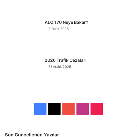
ALO 170 Neye Bakar?
2 Ocak 2026
2026 Trafik Cezaları
31 Aralık 2025
F
X
Y
I
T
a
o
n
i
c
u
s
k
Son Güncellenen Yazılar