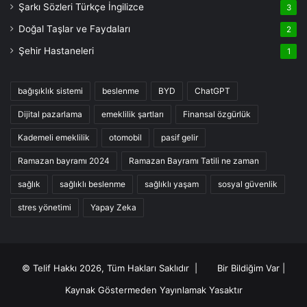
Şarkı Sözleri Türkçe İngilizce
3
Doğal Taşlar ve Faydaları
2
Şehir Hastaneleri
1
bağışıklık sistemi
beslenme
BYD
ChatGPT
Dijital pazarlama
emeklilik şartları
Finansal özgürlük
Kademeli emeklilik
otomobil
pasif gelir
Ramazan bayramı 2024
Ramazan Bayramı Tatili ne zaman
sağlık
sağlıklı beslenme
sağlıklı yaşam
sosyal güvenlik
stres yönetimi
Yapay Zeka
© Telif Hakkı 2026, Tüm Hakları Saklıdır |
Bir Bildiğim Var
|
Kaynak Göstermeden Yayınlamak Yasaktır