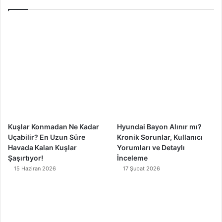
e
T
t
T
b
u
a
o
o
b
g
k
o
e
r
k
a
m
Kuşlar Konmadan Ne Kadar
Hyundai Bayon Alınır mı?
Uçabilir? En Uzun Süre
Kronik Sorunlar, Kullanıcı
Havada Kalan Kuşlar
Yorumları ve Detaylı
Şaşırtıyor!
İnceleme
15 Haziran 2026
17 Şubat 2026