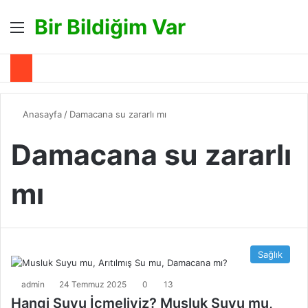
Bir Bildiğim Var
Menü
A
Anasayfa
/
Damacana su zararlı mı
Damacana su zararlı
mı
Sağlık
admin
24 Temmuz 2025
0
13
Hangi Suyu İçmeliyiz? Musluk Suyu mu,