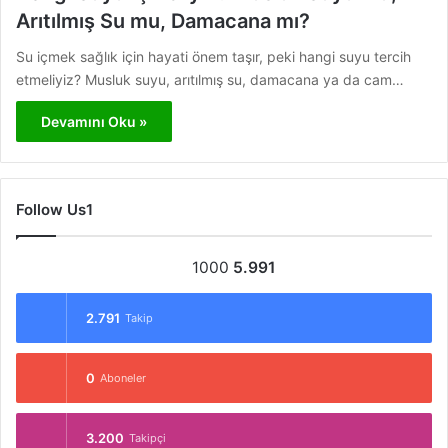
Arıtılmış Su mu, Damacana mı?
Su içmek sağlık için hayati önem taşır, peki hangi suyu tercih
etmeliyiz? Musluk suyu, arıtılmış su, damacana ya da cam…
Devamını Oku »
Follow Us1
1000
5.991
2.791
Takip
0
Aboneler
3.200
Takipçi