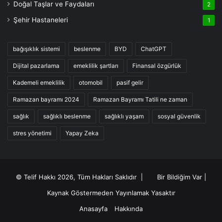
Doğal Taşlar ve Faydaları
2
Şehir Hastaneleri
1
bağışıklık sistemi
beslenme
BYD
ChatGPT
Dijital pazarlama
emeklilik şartları
Finansal özgürlük
Kademeli emeklilik
otomobil
pasif gelir
Ramazan bayramı 2024
Ramazan Bayramı Tatili ne zaman
sağlık
sağlıklı beslenme
sağlıklı yaşam
sosyal güvenlik
stres yönetimi
Yapay Zeka
© Telif Hakkı 2026, Tüm Hakları Saklıdır |
Bir Bildiğim Var
|
Kaynak Göstermeden Yayınlamak Yasaktır
Anasayfa
Hakkında