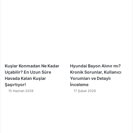
b
u
a
o
o
b
g
k
o
e
r
k
a
m
Kuşlar Konmadan Ne Kadar
Hyundai Bayon Alınır mı?
Uçabilir? En Uzun Süre
Kronik Sorunlar, Kullanıcı
Havada Kalan Kuşlar
Yorumları ve Detaylı
Şaşırtıyor!
İnceleme
15 Haziran 2026
17 Şubat 2026