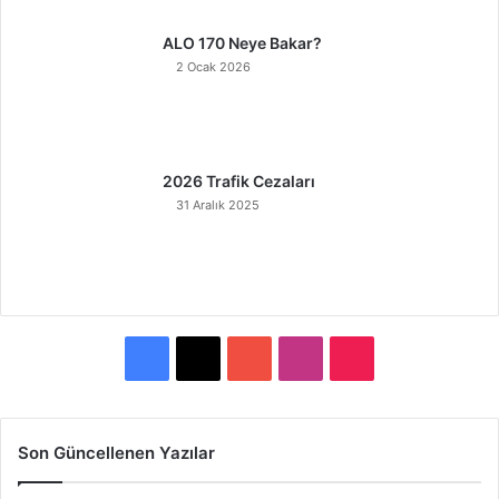
ALO 170 Neye Bakar?
2 Ocak 2026
2026 Trafik Cezaları
31 Aralık 2025
F
X
Y
I
T
a
o
n
i
c
u
s
k
Son Güncellenen Yazılar
e
T
t
T