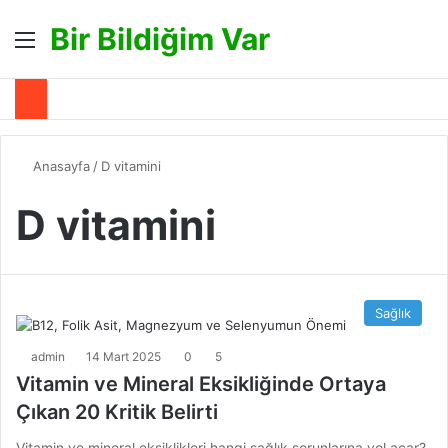
Bir Bildiğim Var
Menü
A
Anasayfa
/
D vitamini
D vitamini
Sağlık
admin
14 Mart 2025
0
5
Vitamin ve Mineral Eksikliğinde Ortaya
Çıkan 20 Kritik Belirti
Vitamin ve mineral eksiklikleri hangi sağlık sorunlarına yol açar?