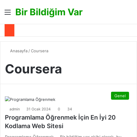
Bir Bildiğim Var
Menü
A
Anasayfa
/
Coursera
Coursera
Genel
admin
31 Ocak 2024
0
34
Programlama Öğrenmek İçin En İyi 20
Kodlama Web Sitesi
Programlama Öğrenmek… Bir bildiğim var ekibi olarak, bu