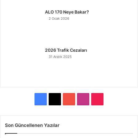
ALO 170 Neye Bakar?
2 Ocak 2026
2026 Trafik Cezaları
31 Aralık 2025
F
X
Y
I
T
a
o
n
i
c
u
s
k
Son Güncellenen Yazılar
e
T
t
T