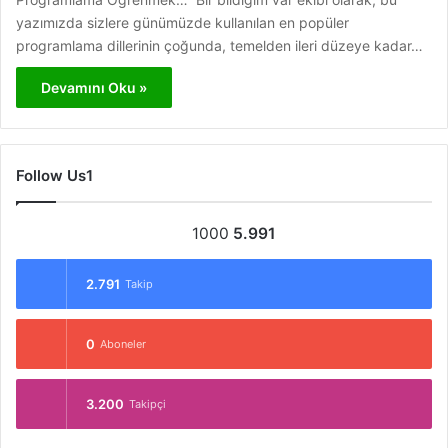
yazımızda sizlere günümüzde kullanılan en popüler
programlama dillerinin çoğunda, temelden ileri düzeye kadar…
Devamını Oku »
Follow Us1
1000
5.991
2.791
Takip
0
Aboneler
3.200
Takipçi