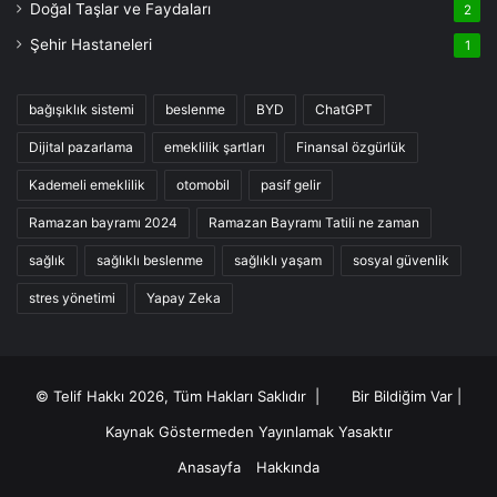
Doğal Taşlar ve Faydaları
2
Şehir Hastaneleri
1
bağışıklık sistemi
beslenme
BYD
ChatGPT
Dijital pazarlama
emeklilik şartları
Finansal özgürlük
Kademeli emeklilik
otomobil
pasif gelir
Ramazan bayramı 2024
Ramazan Bayramı Tatili ne zaman
sağlık
sağlıklı beslenme
sağlıklı yaşam
sosyal güvenlik
stres yönetimi
Yapay Zeka
© Telif Hakkı 2026, Tüm Hakları Saklıdır |
Bir Bildiğim Var
|
Kaynak Göstermeden Yayınlamak Yasaktır
Anasayfa
Hakkında