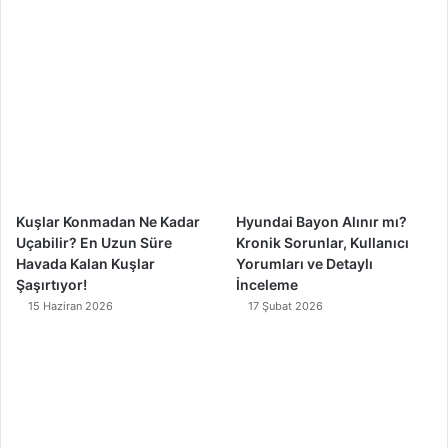
b
u
a
o
o
b
g
k
o
e
r
k
a
m
Kuşlar Konmadan Ne Kadar
Hyundai Bayon Alınır mı?
Uçabilir? En Uzun Süre
Kronik Sorunlar, Kullanıcı
Havada Kalan Kuşlar
Yorumları ve Detaylı
Şaşırtıyor!
İnceleme
15 Haziran 2026
17 Şubat 2026