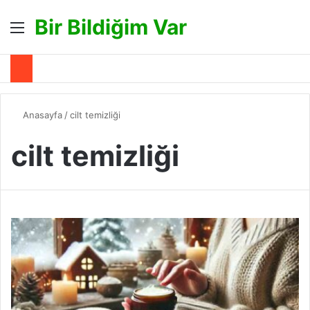
Bir Bildiğim Var
Menü
A
Anasayfa
/
cilt temizliği
cilt temizliği