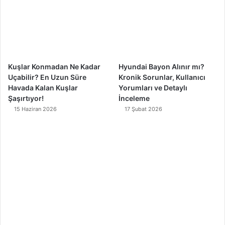
o
e
r
k
a
m
Kuşlar Konmadan Ne Kadar
Hyundai Bayon Alınır mı?
Uçabilir? En Uzun Süre
Kronik Sorunlar, Kullanıcı
Havada Kalan Kuşlar
Yorumları ve Detaylı
Şaşırtıyor!
İnceleme
15 Haziran 2026
17 Şubat 2026