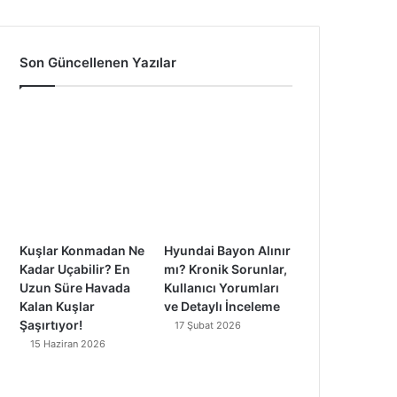
a
o
n
i
c
u
s
k
Son Güncellenen Yazılar
e
T
t
T
b
u
a
o
o
b
g
k
o
e
r
k
a
Kuşlar Konmadan Ne
Hyundai Bayon Alınır
m
Kadar Uçabilir? En
mı? Kronik Sorunlar,
Uzun Süre Havada
Kullanıcı Yorumları
Kalan Kuşlar
ve Detaylı İnceleme
Şaşırtıyor!
17 Şubat 2026
15 Haziran 2026