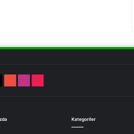
book
X
YouTube
Instagram
TikTok
zda
Kategoriler