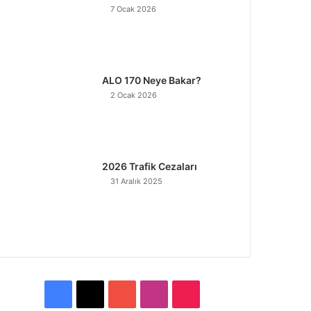
7 Ocak 2026
ALO 170 Neye Bakar?
2 Ocak 2026
2026 Trafik Cezaları
31 Aralık 2025
F
X
Y
I
T