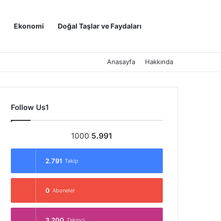
Kayıt Ol
Arama yap ..
Ekonomi
Doğal Taşlar ve Faydaları
Anasayfa
Hakkında
Follow Us1
1000
5.991
2.791
Takip
0
Aboneler
3.200
Takipçi