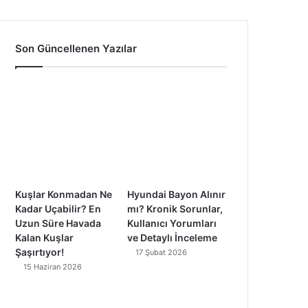
a
o
n
i
c
u
s
k
Son Güncellenen Yazılar
e
T
t
T
b
u
a
o
o
b
g
k
o
e
r
k
a
Kuşlar Konmadan Ne
Hyundai Bayon Alınır
m
Kadar Uçabilir? En
mı? Kronik Sorunlar,
Uzun Süre Havada
Kullanıcı Yorumları
Kalan Kuşlar
ve Detaylı İnceleme
Şaşırtıyor!
17 Şubat 2026
15 Haziran 2026