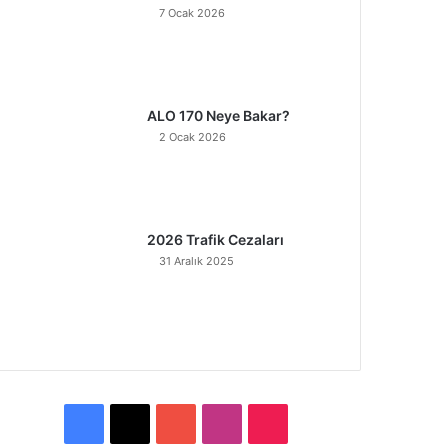
7 Ocak 2026
ALO 170 Neye Bakar?
2 Ocak 2026
2026 Trafik Cezaları
31 Aralık 2025
F
X
Y
I
T