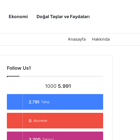
Kayıt Ol
Arama yap ..
Ekonomi
Doğal Taşlar ve Faydaları
Anasayfa
Hakkında
Follow Us1
1000
5.991
2.791
Takip
0
Aboneler
3.200
Takipçi