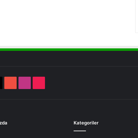
book
X
YouTube
Instagram
TikTok
zda
Kategoriler