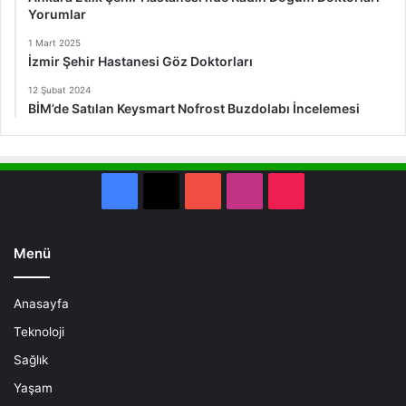
Yorumlar
1 Mart 2025
İzmir Şehir Hastanesi Göz Doktorları
12 Şubat 2024
BİM’de Satılan Keysmart Nofrost Buzdolabı İncelemesi
Facebook
X
YouTube
Instagram
TikTok
Menü
Anasayfa
Teknoloji
Sağlık
Yaşam