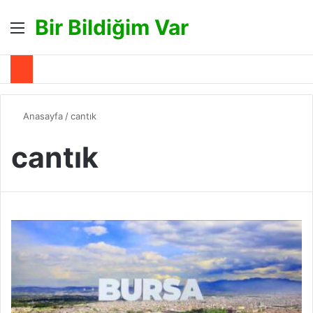
Bir Bildiğim Var
Menü
A
Anasayfa
/
cantık
cantık