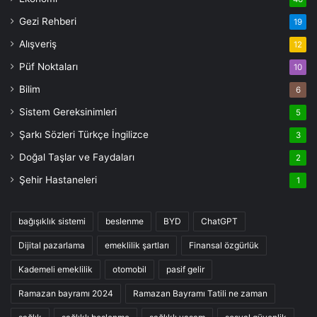
Gezi Rehberi
19
Alışveriş
12
Püf Noktaları
10
Bilim
6
Sistem Gereksinimleri
5
Şarkı Sözleri Türkçe İngilizce
3
Doğal Taşlar ve Faydaları
2
Şehir Hastaneleri
1
bağışıklık sistemi
beslenme
BYD
ChatGPT
Dijital pazarlama
emeklilik şartları
Finansal özgürlük
Kademeli emeklilik
otomobil
pasif gelir
Ramazan bayramı 2024
Ramazan Bayramı Tatili ne zaman