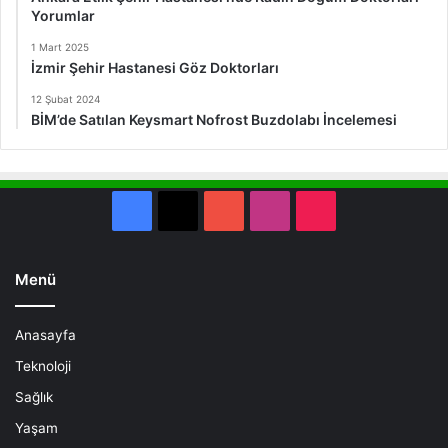
Yorumlar
1 Mart 2025
İzmir Şehir Hastanesi Göz Doktorları
12 Şubat 2024
BİM’de Satılan Keysmart Nofrost Buzdolabı İncelemesi
Facebook
X
YouTube
Instagram
TikTok
Menü
Anasayfa
Teknoloji
Sağlık
Yaşam