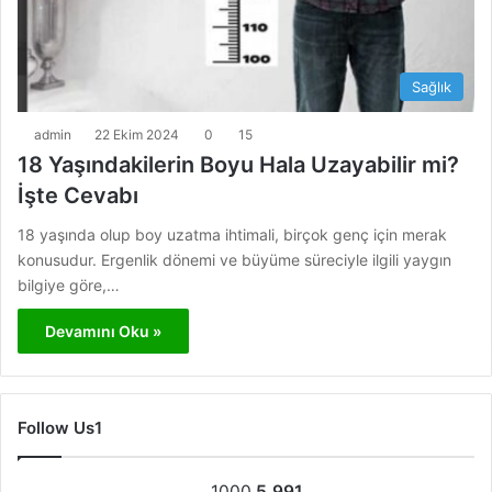
Sağlık
admin
22 Ekim 2024
0
15
18 Yaşındakilerin Boyu Hala Uzayabilir mi?
İşte Cevabı
18 yaşında olup boy uzatma ihtimali, birçok genç için merak
konusudur. Ergenlik dönemi ve büyüme süreciyle ilgili yaygın
bilgiye göre,…
Devamını Oku »
Follow Us1
1000
5.991