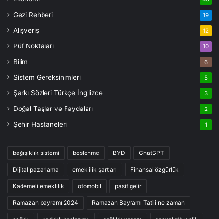
Gezi Rehberi
19
Alışveriş
12
Püf Noktaları
10
Bilim
6
Sistem Gereksinimleri
5
Şarkı Sözleri Türkçe İngilizce
3
Doğal Taşlar ve Faydaları
2
Şehir Hastaneleri
1
bağışıklık sistemi
beslenme
BYD
ChatGPT
Dijital pazarlama
emeklilik şartları
Finansal özgürlük
Kademeli emeklilik
otomobil
pasif gelir
Ramazan bayramı 2024
Ramazan Bayramı Tatili ne zaman