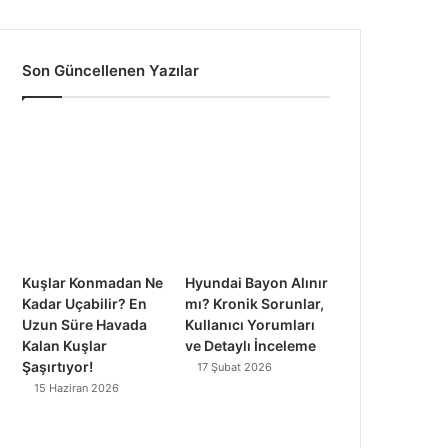
a
o
n
i
c
u
s
k
Son Güncellenen Yazılar
e
T
t
T
b
u
a
o
o
b
g
k
o
e
r
k
a
Kuşlar Konmadan Ne
Hyundai Bayon Alınır
m
Kadar Uçabilir? En
mı? Kronik Sorunlar,
Uzun Süre Havada
Kullanıcı Yorumları
Kalan Kuşlar
ve Detaylı İnceleme
Şaşırtıyor!
17 Şubat 2026
15 Haziran 2026