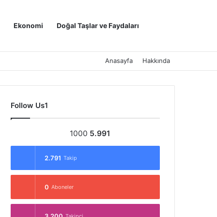
Kayıt Ol
Arama yap ..
Ekonomi
Doğal Taşlar ve Faydaları
Anasayfa
Hakkında
Follow Us1
1000
5.991
2.791
Takip
0
Aboneler
3.200
Takipçi