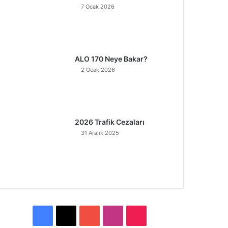
7 Ocak 2026
ALO 170 Neye Bakar?
2 Ocak 2026
2026 Trafik Cezaları
31 Aralık 2025
F
X
Y
I
T