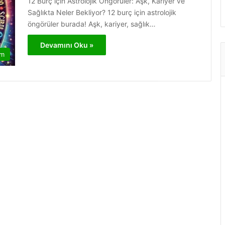
12 Burç için Astrolojik Öngörüler: Aşk, Kariyer ve
Sağlıkta Neler Bekliyor? 12 burç için astrolojik
öngörüler burada! Aşk, kariyer, sağlık…
Devamını Oku »
am