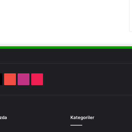
book
X
YouTube
Instagram
TikTok
zda
Kategoriler