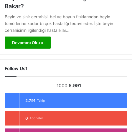
Bakar?
Beyin ve sinir cerrahisi; bel ve boyun fıtıklarından beyin
tümörlerine kadar birçok hastalığı tedavi eder. İşte beyin
cerrahisinin ilgilendiği hastalıklar…
Devamını Oku »
Follow Us1
1000
5.991
2.791
Takip
0
Aboneler