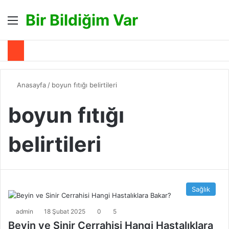
Bir Bildiğim Var
Menü
A
Anasayfa
/
boyun fıtığı belirtileri
boyun fıtığı
belirtileri
Sağlık
admin
18 Şubat 2025
0
5
Beyin ve Sinir Cerrahisi Hangi Hastalıklara