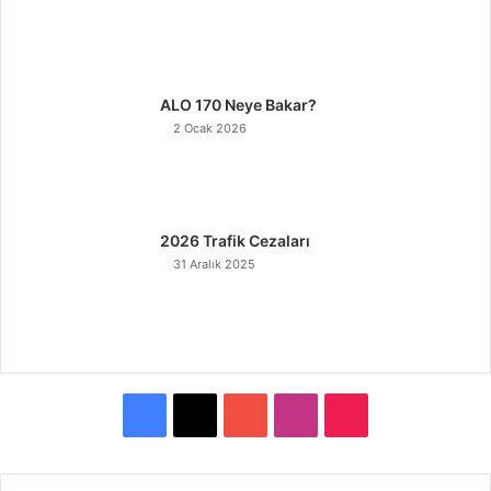
ALO 170 Neye Bakar?
2 Ocak 2026
2026 Trafik Cezaları
31 Aralık 2025
F
X
Y
I
T
a
o
n
i