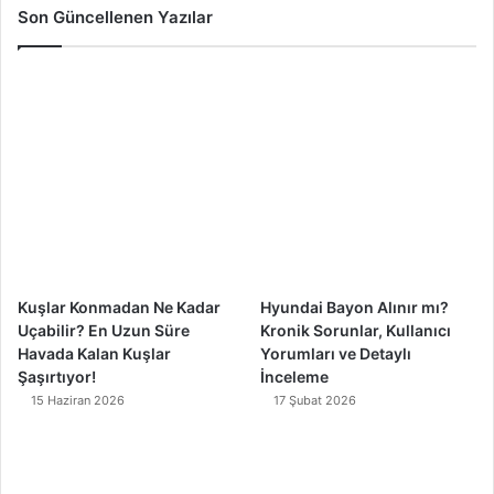
c
u
s
k
Son Güncellenen Yazılar
e
T
t
T
b
u
a
o
o
b
g
k
o
e
r
k
a
m
Kuşlar Konmadan Ne Kadar
Hyundai Bayon Alınır mı?
Uçabilir? En Uzun Süre
Kronik Sorunlar, Kullanıcı
Havada Kalan Kuşlar
Yorumları ve Detaylı
Şaşırtıyor!
İnceleme
15 Haziran 2026
17 Şubat 2026