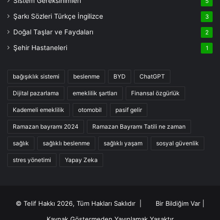
Sistem Gereksinimleri
5
Şarkı Sözleri Türkçe İngilizce
3
Doğal Taşlar ve Faydaları
2
Şehir Hastaneleri
1
bağışıklık sistemi
beslenme
BYD
ChatGPT
Dijital pazarlama
emeklilik şartları
Finansal özgürlük
Kademeli emeklilik
otomobil
pasif gelir
Ramazan bayramı 2024
Ramazan Bayramı Tatili ne zaman
sağlık
sağlıklı beslenme
sağlıklı yaşam
sosyal güvenlik
stres yönetimi
Yapay Zeka
© Telif Hakkı 2026, Tüm Hakları Saklıdır |
Bir Bildiğim Var
|
Kaynak Göstermeden Yayınlamak Yasaktır