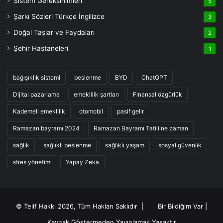
Sistem Gereksinimleri
5
Şarkı Sözleri Türkçe İngilizce
3
Doğal Taşlar ve Faydaları
2
Şehir Hastaneleri
1
bağışıklık sistemi
beslenme
BYD
ChatGPT
Dijital pazarlama
emeklilik şartları
Finansal özgürlük
Kademeli emeklilik
otomobil
pasif gelir
Ramazan bayramı 2024
Ramazan Bayramı Tatili ne zaman
sağlık
sağlıklı beslenme
sağlıklı yaşam
sosyal güvenlik
stres yönetimi
Yapay Zeka
© Telif Hakkı 2026, Tüm Hakları Saklıdır |
Bir Bildiğim Var
|
Kaynak Göstermeden Yayınlamak Yasaktır