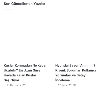
c
u
s
k
Son Güncellenen Yazılar
e
T
t
T
b
u
a
o
o
b
g
k
o
e
r
k
a
m
Kuşlar Konmadan Ne Kadar
Hyundai Bayon Alınır mı?
Uçabilir? En Uzun Süre
Kronik Sorunlar, Kullanıcı
Havada Kalan Kuşlar
Yorumları ve Detaylı
Şaşırtıyor!
İnceleme
15 Haziran 2026
17 Şubat 2026