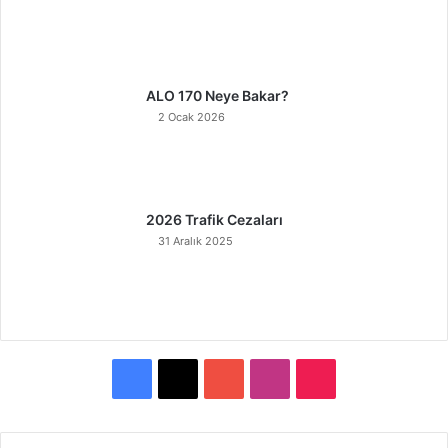
ALO 170 Neye Bakar?
2 Ocak 2026
2026 Trafik Cezaları
31 Aralık 2025
F
X
Y
I
T
a
o
n
i