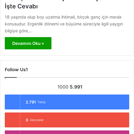
İşte Cevabı
18 yaşında olup boy uzatma ihtimali, birçok genç için merak
konusudur. Ergenlik dönemi ve büyüme süreciyle ilgili yaygın
bilgiye göre,…
Devamını Oku »
Follow Us1
1000
5.991
2.791
Takip
0
Aboneler