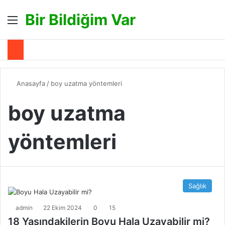
Bir Bildiğim Var
Menü
A
Anasayfa
/
boy uzatma yöntemleri
boy uzatma
yöntemleri
Sağlık
admin
22 Ekim 2024
0
15
18 Yaşındakilerin Boyu Hala Uzayabilir mi?