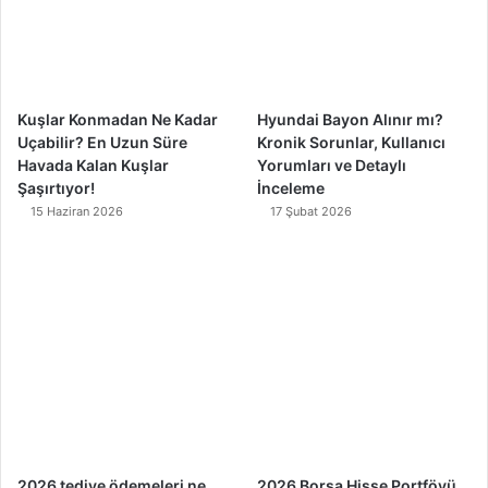
o
e
r
k
a
m
Kuşlar Konmadan Ne Kadar
Hyundai Bayon Alınır mı?
Uçabilir? En Uzun Süre
Kronik Sorunlar, Kullanıcı
Havada Kalan Kuşlar
Yorumları ve Detaylı
Şaşırtıyor!
İnceleme
15 Haziran 2026
17 Şubat 2026
2026 tediye ödemeleri ne
2026 Borsa Hisse Portföyü