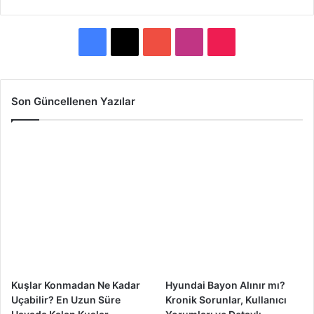
F
X
Y
I
T
a
o
n
i
c
u
s
k
Son Güncellenen Yazılar
e
T
t
T
b
u
a
o
o
b
g
k
o
e
r
k
a
m
Kuşlar Konmadan Ne Kadar
Hyundai Bayon Alınır mı?
Uçabilir? En Uzun Süre
Kronik Sorunlar, Kullanıcı