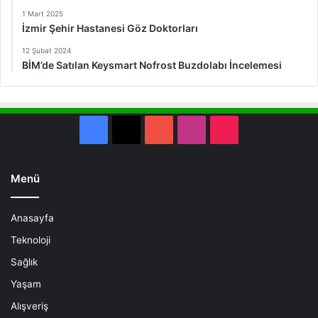
1 Mart 2025
İzmir Şehir Hastanesi Göz Doktorları
12 Şubat 2024
BİM’de Satılan Keysmart Nofrost Buzdolabı İncelemesi
Facebook
X
YouTube
Instagram
TikTok
Menü
Anasayfa
Teknoloji
Sağlık
Yaşam
Alışveriş