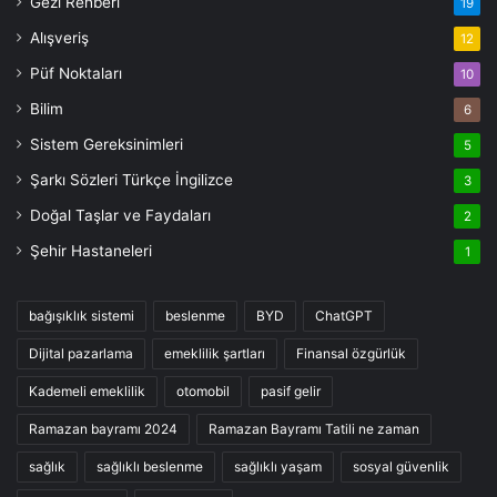
Gezi Rehberi
19
Alışveriş
12
Püf Noktaları
10
Bilim
6
Sistem Gereksinimleri
5
Şarkı Sözleri Türkçe İngilizce
3
Doğal Taşlar ve Faydaları
2
Şehir Hastaneleri
1
bağışıklık sistemi
beslenme
BYD
ChatGPT
Dijital pazarlama
emeklilik şartları
Finansal özgürlük
Kademeli emeklilik
otomobil
pasif gelir
Ramazan bayramı 2024
Ramazan Bayramı Tatili ne zaman
sağlık
sağlıklı beslenme
sağlıklı yaşam
sosyal güvenlik