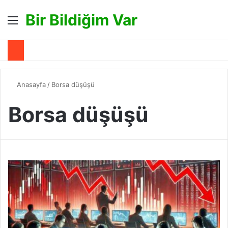
Bir Bildiğim Var
Menü
A
Anasayfa
/
Borsa düşüşü
Borsa düşüşü