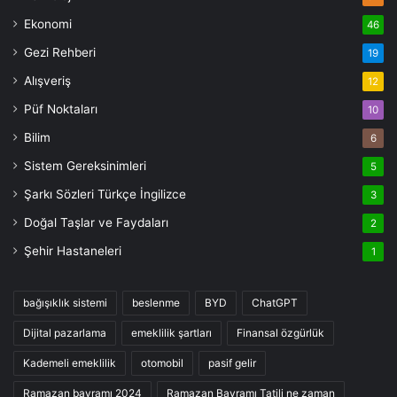
Ekonomi
46
Gezi Rehberi
19
Alışveriş
12
Püf Noktaları
10
Bilim
6
Sistem Gereksinimleri
5
Şarkı Sözleri Türkçe İngilizce
3
Doğal Taşlar ve Faydaları
2
Şehir Hastaneleri
1
bağışıklık sistemi
beslenme
BYD
ChatGPT
Dijital pazarlama
emeklilik şartları
Finansal özgürlük
Kademeli emeklilik
otomobil
pasif gelir
Ramazan bayramı 2024
Ramazan Bayramı Tatili ne zaman