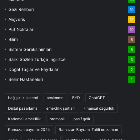
Gezi Rehberi
19
Alışveriş
12
Püf Noktaları
10
Bilim
6
Sistem Gereksinimleri
5
Şarkı Sözleri Türkçe İngilizce
3
Doğal Taşlar ve Faydaları
2
Şehir Hastaneleri
1
bağışıklık sistemi
beslenme
BYD
ChatGPT
Dijital pazarlama
emeklilik şartları
Finansal özgürlük
Kademeli emeklilik
otomobil
pasif gelir
Ramazan bayramı 2024
Ramazan Bayramı Tatili ne zaman