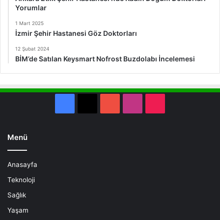
Yorumlar
1 Mart 2025
İzmir Şehir Hastanesi Göz Doktorları
12 Şubat 2024
BİM’de Satılan Keysmart Nofrost Buzdolabı İncelemesi
Facebook
X
YouTube
Instagram
TikTok
Menü
Anasayfa
Teknoloji
Sağlık
Yaşam