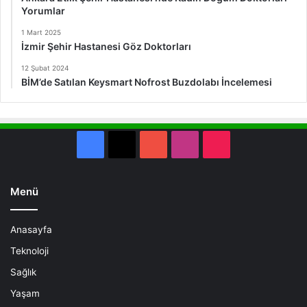
Yorumlar
1 Mart 2025
İzmir Şehir Hastanesi Göz Doktorları
12 Şubat 2024
BİM’de Satılan Keysmart Nofrost Buzdolabı İncelemesi
Facebook
X
YouTube
Instagram
TikTok
Menü
Anasayfa
Teknoloji
Sağlık
Yaşam