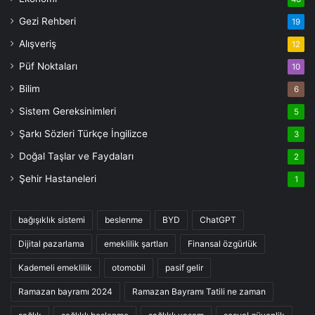
Gezi Rehberi
19
Alışveriş
12
Püf Noktaları
10
Bilim
6
Sistem Gereksinimleri
5
Şarkı Sözleri Türkçe İngilizce
3
Doğal Taşlar ve Faydaları
2
Şehir Hastaneleri
1
bağışıklık sistemi
beslenme
BYD
ChatGPT
Dijital pazarlama
emeklilik şartları
Finansal özgürlük
Kademeli emeklilik
otomobil
pasif gelir
Ramazan bayramı 2024
Ramazan Bayramı Tatili ne zaman