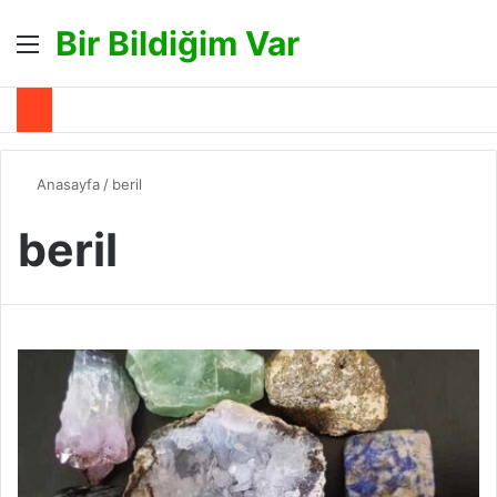
Bir Bildiğim Var
Menü
A
Anasayfa
/
beril
beril