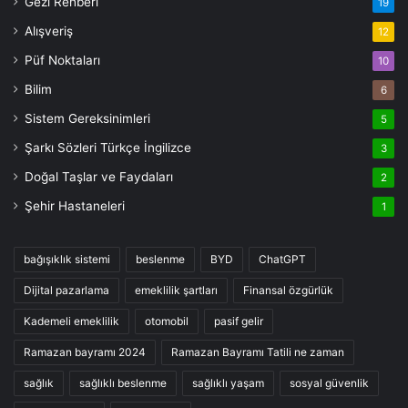
Gezi Rehberi
19
Alışveriş
12
Püf Noktaları
10
Bilim
6
Sistem Gereksinimleri
5
Şarkı Sözleri Türkçe İngilizce
3
Doğal Taşlar ve Faydaları
2
Şehir Hastaneleri
1
bağışıklık sistemi
beslenme
BYD
ChatGPT
Dijital pazarlama
emeklilik şartları
Finansal özgürlük
Kademeli emeklilik
otomobil
pasif gelir
Ramazan bayramı 2024
Ramazan Bayramı Tatili ne zaman
sağlık
sağlıklı beslenme
sağlıklı yaşam
sosyal güvenlik