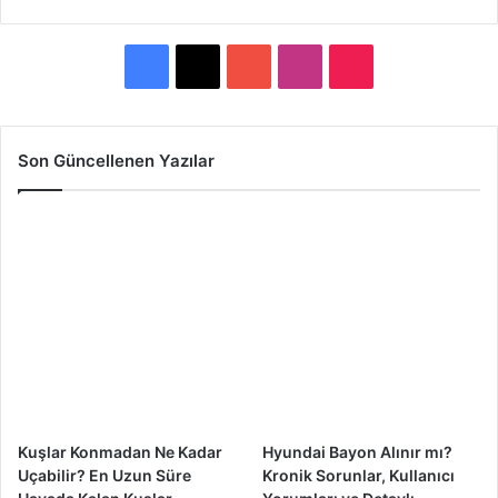
F
X
Y
I
T
a
o
n
i
c
u
s
k
Son Güncellenen Yazılar
e
T
t
T
b
u
a
o
o
b
g
k
o
e
r
k
a
m
Kuşlar Konmadan Ne Kadar
Hyundai Bayon Alınır mı?
Uçabilir? En Uzun Süre
Kronik Sorunlar, Kullanıcı