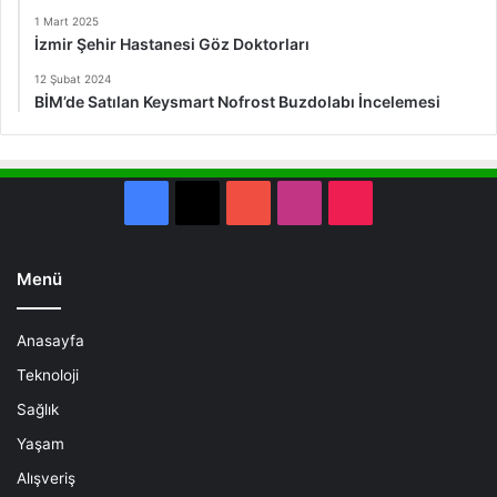
1 Mart 2025
İzmir Şehir Hastanesi Göz Doktorları
12 Şubat 2024
BİM’de Satılan Keysmart Nofrost Buzdolabı İncelemesi
Facebook
X
YouTube
Instagram
TikTok
Menü
Anasayfa
Teknoloji
Sağlık
Yaşam
Alışveriş