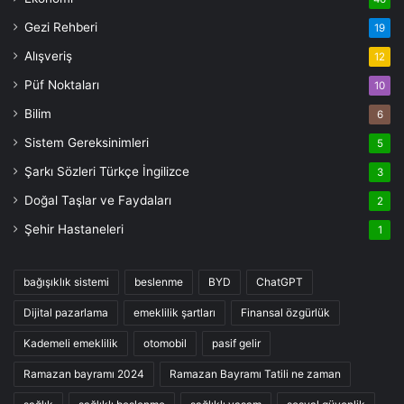
Gezi Rehberi
19
Alışveriş
12
Püf Noktaları
10
Bilim
6
Sistem Gereksinimleri
5
Şarkı Sözleri Türkçe İngilizce
3
Doğal Taşlar ve Faydaları
2
Şehir Hastaneleri
1
bağışıklık sistemi
beslenme
BYD
ChatGPT
Dijital pazarlama
emeklilik şartları
Finansal özgürlük
Kademeli emeklilik
otomobil
pasif gelir
Ramazan bayramı 2024
Ramazan Bayramı Tatili ne zaman