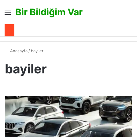
Bir Bildiğim Var
Menü
A
Anasayfa
/
bayiler
bayiler