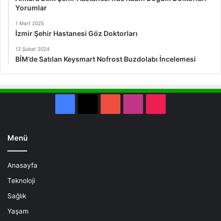
Yorumlar
1 Mart 2025
İzmir Şehir Hastanesi Göz Doktorları
12 Şubat 2024
BİM’de Satılan Keysmart Nofrost Buzdolabı İncelemesi
Facebook
X
YouTube
Instagram
TikTok
Menü
Anasayfa
Teknoloji
Sağlık
Yaşam