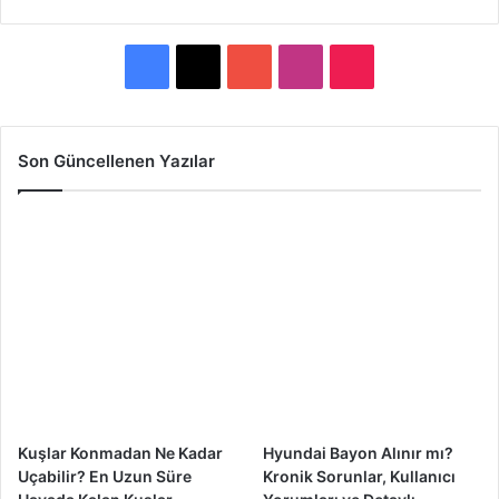
F
X
Y
I
T
a
o
n
i
c
u
s
k
Son Güncellenen Yazılar
e
T
t
T
b
u
a
o
o
b
g
k
o
e
r
k
a
m
Kuşlar Konmadan Ne Kadar
Hyundai Bayon Alınır mı?
Uçabilir? En Uzun Süre
Kronik Sorunlar, Kullanıcı