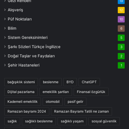
Gezi Rehberi
19
Alışveriş
12
Püf Noktaları
10
Bilim
6
Sistem Gereksinimleri
5
Şarkı Sözleri Türkçe İngilizce
3
Doğal Taşlar ve Faydaları
2
Şehir Hastaneleri
1
bağışıklık sistemi
beslenme
BYD
ChatGPT
Dijital pazarlama
emeklilik şartları
Finansal özgürlük
Kademeli emeklilik
otomobil
pasif gelir
Ramazan bayramı 2024
Ramazan Bayramı Tatili ne zaman
sağlık
sağlıklı beslenme
sağlıklı yaşam
sosyal güvenlik