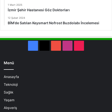
1 Mart 2025
İzmir Şehir Hastanesi Göz Doktorları
12 Şubat 2024
BİM’de Satılan Keysmart Nofrost Buzdolabı İncelemesi
Facebook
X
YouTube
Instagram
TikTok
Menü
Anasayfa
Teknoloji
Sağlık
Yaşam
Alışveriş