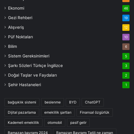
Ekonomi
46
Gezi Rehberi
19
Alışveriş
12
Püf Noktaları
10
Bilim
6
Sistem Gereksinimleri
5
Şarkı Sözleri Türkçe İngilizce
3
Doğal Taşlar ve Faydaları
2
Şehir Hastaneleri
1
bağışıklık sistemi
beslenme
BYD
ChatGPT
Dijital pazarlama
emeklilik şartları
Finansal özgürlük
Kademeli emeklilik
otomobil
pasif gelir
Ramazan bayramı 2024
Ramazan Bayramı Tatili ne zaman