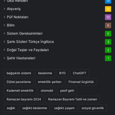
Gezi Rehberi
19
Alışveriş
12
Püf Noktaları
10
Bilim
6
Sistem Gereksinimleri
5
Şarkı Sözleri Türkçe İngilizce
3
Doğal Taşlar ve Faydaları
2
Şehir Hastaneleri
1
bağışıklık sistemi
beslenme
BYD
ChatGPT
Dijital pazarlama
emeklilik şartları
Finansal özgürlük
Kademeli emeklilik
otomobil
pasif gelir
Ramazan bayramı 2024
Ramazan Bayramı Tatili ne zaman
sağlık
sağlıklı beslenme
sağlıklı yaşam
sosyal güvenlik