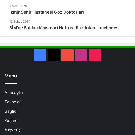
1 Mart 2025
İzmir Şehir Hastanesi Göz Doktorları
12 Şubat 2024
BİM’de Satılan Keysmart Nofrost Buzdolabı İncelemesi
Facebook
X
YouTube
Instagram
TikTok
Menü
Anasayfa
Teknoloji
Sağlık
Yaşam
Alışveriş