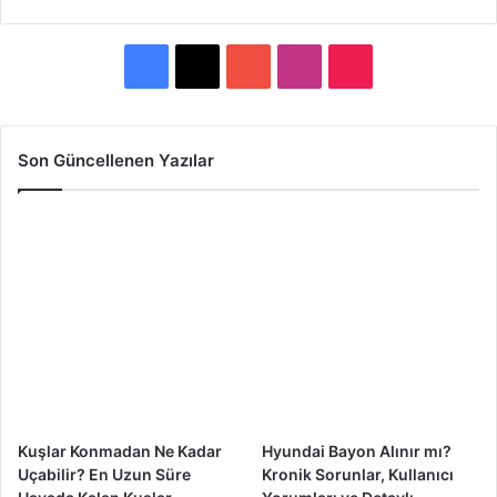
F
X
Y
I
T
a
o
n
i
c
u
s
k
Son Güncellenen Yazılar
e
T
t
T
b
u
a
o
o
b
g
k
o
e
r
k
a
m
Kuşlar Konmadan Ne Kadar
Hyundai Bayon Alınır mı?
Uçabilir? En Uzun Süre
Kronik Sorunlar, Kullanıcı