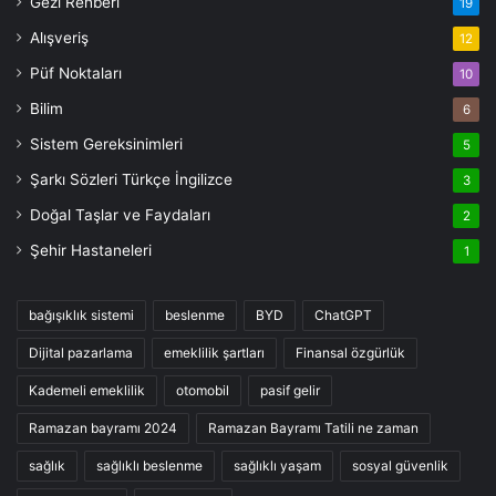
Gezi Rehberi
19
Alışveriş
12
Püf Noktaları
10
Bilim
6
Sistem Gereksinimleri
5
Şarkı Sözleri Türkçe İngilizce
3
Doğal Taşlar ve Faydaları
2
Şehir Hastaneleri
1
bağışıklık sistemi
beslenme
BYD
ChatGPT
Dijital pazarlama
emeklilik şartları
Finansal özgürlük
Kademeli emeklilik
otomobil
pasif gelir
Ramazan bayramı 2024
Ramazan Bayramı Tatili ne zaman
sağlık
sağlıklı beslenme
sağlıklı yaşam
sosyal güvenlik