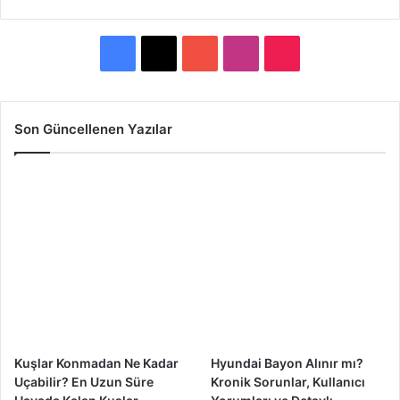
F
X
Y
I
T
a
o
n
i
c
u
s
k
Son Güncellenen Yazılar
e
T
t
T
b
u
a
o
o
b
g
k
o
e
r
k
a
m
Kuşlar Konmadan Ne Kadar
Hyundai Bayon Alınır mı?
Uçabilir? En Uzun Süre
Kronik Sorunlar, Kullanıcı