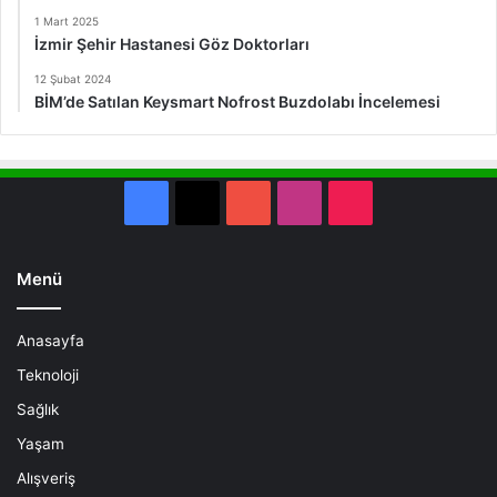
1 Mart 2025
İzmir Şehir Hastanesi Göz Doktorları
12 Şubat 2024
BİM’de Satılan Keysmart Nofrost Buzdolabı İncelemesi
Facebook
X
YouTube
Instagram
TikTok
Menü
Anasayfa
Teknoloji
Sağlık
Yaşam
Alışveriş