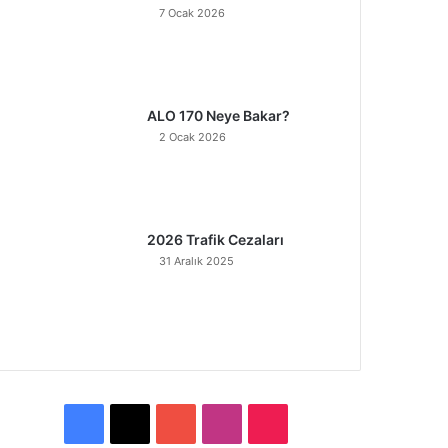
7 Ocak 2026
ALO 170 Neye Bakar?
2 Ocak 2026
2026 Trafik Cezaları
31 Aralık 2025
F
X
Y
I
T