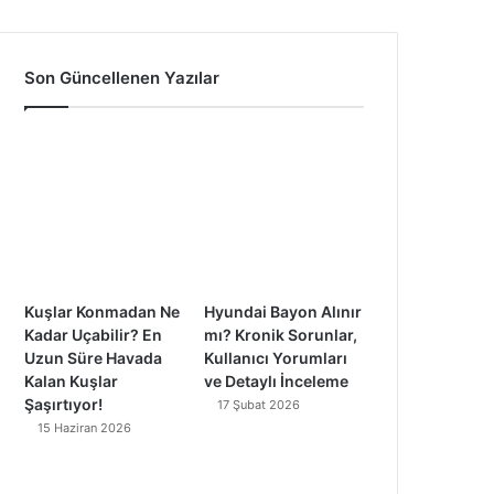
a
o
n
i
c
u
s
k
Son Güncellenen Yazılar
e
T
t
T
b
u
a
o
o
b
g
k
o
e
r
k
a
Kuşlar Konmadan Ne
Hyundai Bayon Alınır
m
Kadar Uçabilir? En
mı? Kronik Sorunlar,
Uzun Süre Havada
Kullanıcı Yorumları
Kalan Kuşlar
ve Detaylı İnceleme
Şaşırtıyor!
17 Şubat 2026
15 Haziran 2026