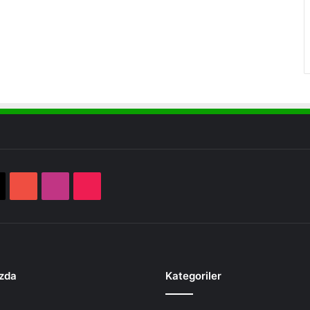
book
X
YouTube
Instagram
TikTok
zda
Kategoriler