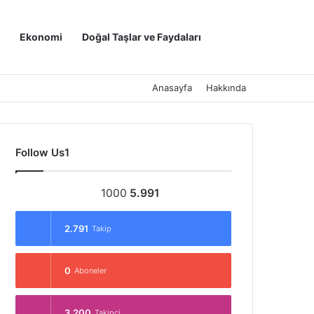
Kayıt Ol
Arama yap ..
Ekonomi
Doğal Taşlar ve Faydaları
Anasayfa
Hakkında
Follow Us1
1000
5.991
2.791
Takip
0
Aboneler
3.200
Takipçi