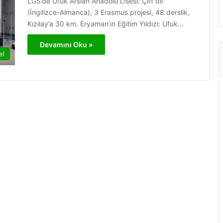
LGS’de Ufuk Arslan Anadolu Lisesi: Çift dil
(İngilizce-Almanca), 3 Erasmus projesi, 48 derslik,
Kızılay’a 30 km. Eryaman’ın Eğitim Yıldızı: Ufuk…
Devamını Oku »
el