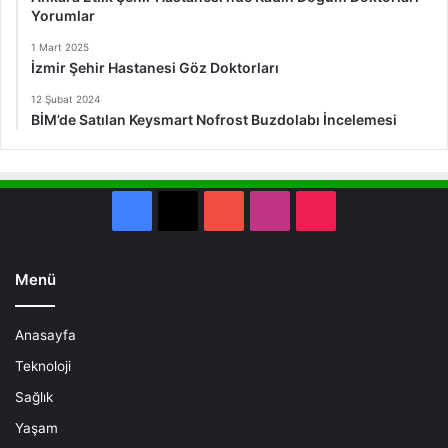
Yorumlar
1 Mart 2025
İzmir Şehir Hastanesi Göz Doktorları
12 Şubat 2024
BİM’de Satılan Keysmart Nofrost Buzdolabı İncelemesi
Facebook
X
YouTube
Instagram
TikTok
Menü
Anasayfa
Teknoloji
Sağlık
Yaşam