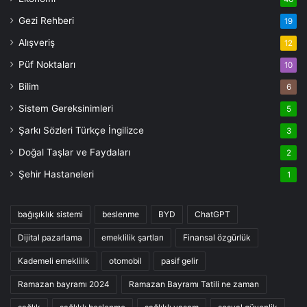
Gezi Rehberi
19
Alışveriş
12
Püf Noktaları
10
Bilim
6
Sistem Gereksinimleri
5
Şarkı Sözleri Türkçe İngilizce
3
Doğal Taşlar ve Faydaları
2
Şehir Hastaneleri
1
bağışıklık sistemi
beslenme
BYD
ChatGPT
Dijital pazarlama
emeklilik şartları
Finansal özgürlük
Kademeli emeklilik
otomobil
pasif gelir
Ramazan bayramı 2024
Ramazan Bayramı Tatili ne zaman