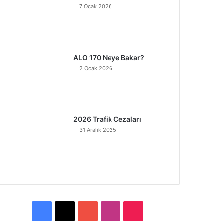
7 Ocak 2026
ALO 170 Neye Bakar?
2 Ocak 2026
2026 Trafik Cezaları
31 Aralık 2025
F
X
Y
I
T