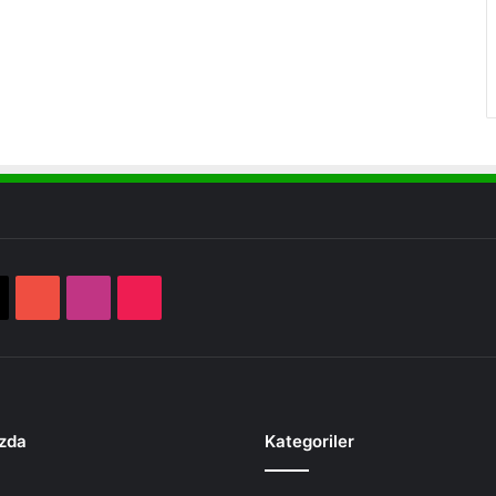
book
X
YouTube
Instagram
TikTok
zda
Kategoriler