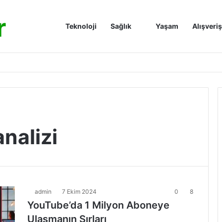
r
Anasayfa
Teknoloji
Sağlık
Yaşam
Alışveriş
nalizi
admin
7 Ekim 2024
0
8
YouTube’da 1 Milyon Aboneye
Ulaşmanın Sırları