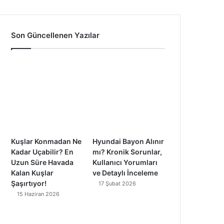
a
o
n
i
c
u
s
k
Son Güncellenen Yazılar
e
T
t
T
b
u
a
o
o
b
g
k
o
e
r
k
a
Kuşlar Konmadan Ne
Hyundai Bayon Alınır
m
Kadar Uçabilir? En
mı? Kronik Sorunlar,
Uzun Süre Havada
Kullanıcı Yorumları
Kalan Kuşlar
ve Detaylı İnceleme
Şaşırtıyor!
17 Şubat 2026
15 Haziran 2026