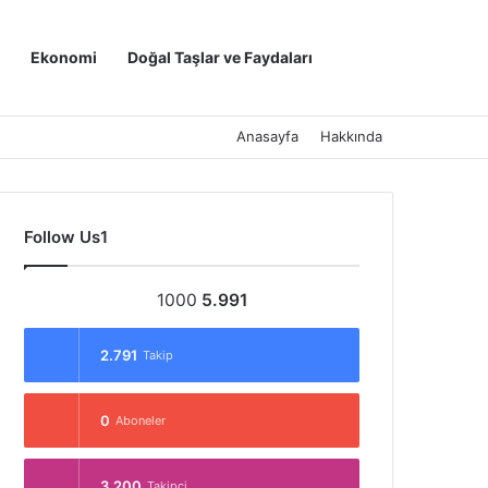
Kayıt Ol
Arama yap ..
Ekonomi
Doğal Taşlar ve Faydaları
Anasayfa
Hakkında
Follow Us1
1000
5.991
2.791
Takip
0
Aboneler
3.200
Takipçi