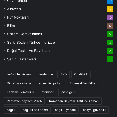
Gezi Rehberi
19
Alışveriş
12
Püf Noktaları
10
Bilim
6
Sistem Gereksinimleri
5
Şarkı Sözleri Türkçe İngilizce
3
Doğal Taşlar ve Faydaları
2
Şehir Hastaneleri
1
bağışıklık sistemi
beslenme
BYD
ChatGPT
Dijital pazarlama
emeklilik şartları
Finansal özgürlük
Kademeli emeklilik
otomobil
pasif gelir
Ramazan bayramı 2024
Ramazan Bayramı Tatili ne zaman
sağlık
sağlıklı beslenme
sağlıklı yaşam
sosyal güvenlik