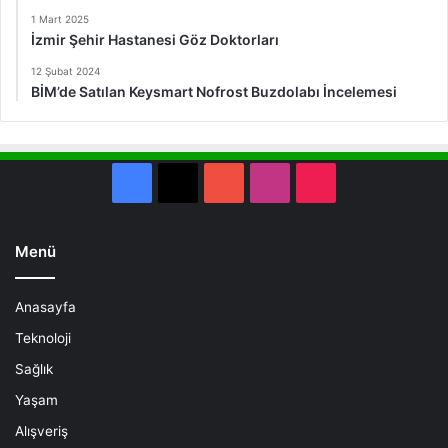
1 Mart 2025
İzmir Şehir Hastanesi Göz Doktorları
12 Şubat 2024
BİM’de Satılan Keysmart Nofrost Buzdolabı İncelemesi
Facebook
X
YouTube
Instagram
TikTok
Menü
Anasayfa
Teknoloji
Sağlık
Yaşam
Alışveriş