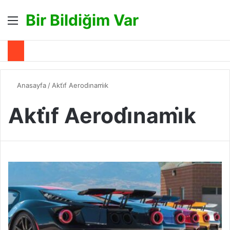
Bir Bildiğim Var
Menü
A
Anasayfa
/
Akti̇f Aerodi̇nami̇k
Akti̇f Aerodi̇nami̇k