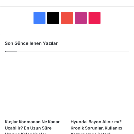
F
X
Y
I
T
a
o
n
i
c
u
s
k
Son Güncellenen Yazılar
e
T
t
T
b
u
a
o
o
b
g
k
o
e
r
k
a
m
Kuşlar Konmadan Ne Kadar
Hyundai Bayon Alınır mı?
Uçabilir? En Uzun Süre
Kronik Sorunlar, Kullanıcı