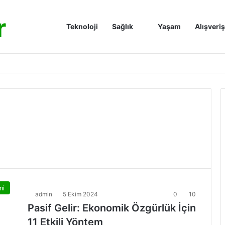
r
Anasayfa
Teknoloji
Sağlık
Yaşam
Alışveriş
mi
admin
5 Ekim 2024
0
10
Pasif Gelir: Ekonomik Özgürlük İçin
11 Etkili Yöntem