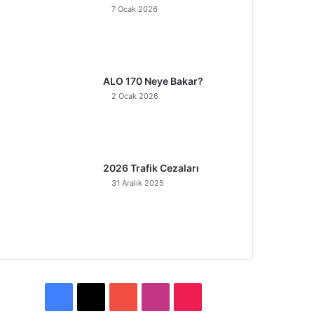
7 Ocak 2026
ALO 170 Neye Bakar?
2 Ocak 2026
2026 Trafik Cezaları
31 Aralık 2025
F
X
Y
I
T