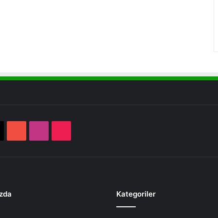
book
X
YouTube
Instagram
TikTok
zda
Kategoriler