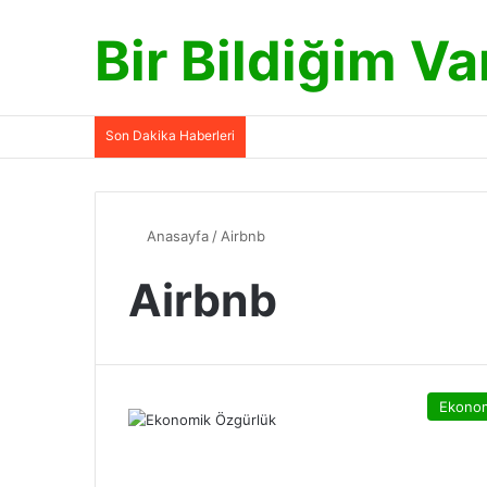
Bir Bildiğim Va
Son Dakika Haberleri
Anasayfa
/
Airbnb
Airbnb
Ekono