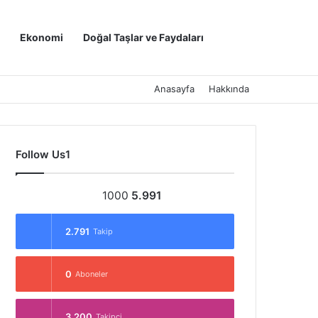
Kayıt Ol
Arama yap ..
Ekonomi
Doğal Taşlar ve Faydaları
Anasayfa
Hakkında
Follow Us1
1000
5.991
2.791
Takip
0
Aboneler
3.200
Takipçi