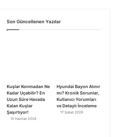
a
o
n
i
c
u
s
k
Son Güncellenen Yazılar
e
T
t
T
b
u
a
o
o
b
g
k
o
e
r
k
a
Kuşlar Konmadan Ne
Hyundai Bayon Alınır
m
Kadar Uçabilir? En
mı? Kronik Sorunlar,
Uzun Süre Havada
Kullanıcı Yorumları
Kalan Kuşlar
ve Detaylı İnceleme
Şaşırtıyor!
17 Şubat 2026
15 Haziran 2026