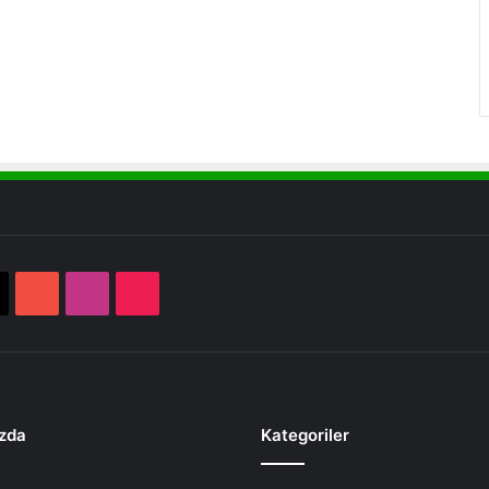
book
X
YouTube
Instagram
TikTok
zda
Kategoriler