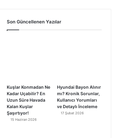
a
o
n
i
c
u
s
k
Son Güncellenen Yazılar
e
T
t
T
b
u
a
o
o
b
g
k
o
e
r
k
a
Kuşlar Konmadan Ne
Hyundai Bayon Alınır
m
Kadar Uçabilir? En
mı? Kronik Sorunlar,
Uzun Süre Havada
Kullanıcı Yorumları
Kalan Kuşlar
ve Detaylı İnceleme
Şaşırtıyor!
17 Şubat 2026
15 Haziran 2026