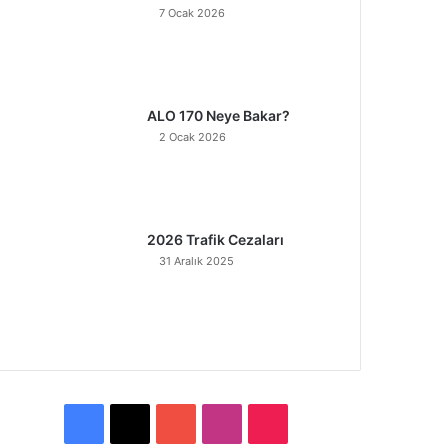
7 Ocak 2026
ALO 170 Neye Bakar?
2 Ocak 2026
2026 Trafik Cezaları
31 Aralık 2025
F
X
Y
I
T