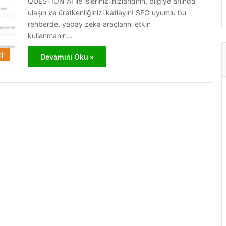
QUESTION AI ile işlerinizi hızlandırın, bilgiye anında
ulaşın ve üretkenliğinizi katlayın! SEO uyumlu bu
rehberde, yapay zeka araçlarını etkin
kullanmanın…
ji
Devamını Oku »