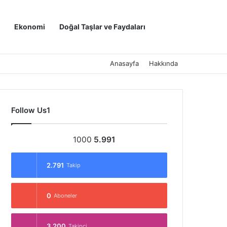
Kayıt Ol
Arama yap ..
Ekonomi
Doğal Taşlar ve Faydaları
Anasayfa
Hakkında
Follow Us1
1000
5.991
2.791
Takip
0
Aboneler
3.200
Takipçi