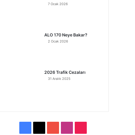
7 Ocak 2026
ALO 170 Neye Bakar?
2 Ocak 2026
2026 Trafik Cezaları
31 Aralık 2025
F
X
Y
I
T