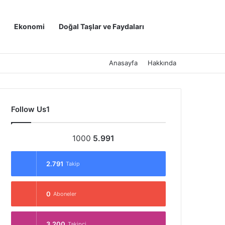
Kayıt Ol
Arama yap ..
Ekonomi
Doğal Taşlar ve Faydaları
Anasayfa
Hakkında
Follow Us1
1000
5.991
2.791
Takip
0
Aboneler
3.200
Takipçi