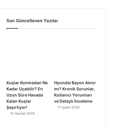
a
o
n
i
c
u
s
k
Son Güncellenen Yazılar
e
T
t
T
b
u
a
o
o
b
g
k
o
e
r
k
a
Kuşlar Konmadan Ne
Hyundai Bayon Alınır
m
Kadar Uçabilir? En
mı? Kronik Sorunlar,
Uzun Süre Havada
Kullanıcı Yorumları
Kalan Kuşlar
ve Detaylı İnceleme
Şaşırtıyor!
17 Şubat 2026
15 Haziran 2026