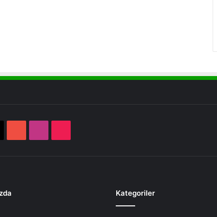
book
X
YouTube
Instagram
TikTok
zda
Kategoriler