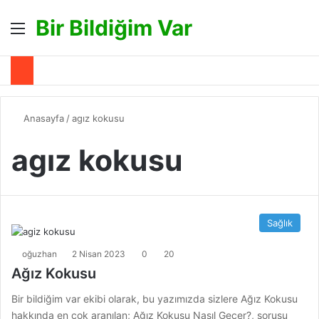
Bir Bildiğim Var
Menü
A
Anasayfa
/
agız kokusu
agız kokusu
Sağlık
oğuzhan
2 Nisan 2023
0
20
Ağız Kokusu
Bir bildiğim var ekibi olarak, bu yazımızda sizlere Ağız Kokusu
hakkında en çok aranılan; Ağız Kokusu Nasıl Geçer?, sorusu