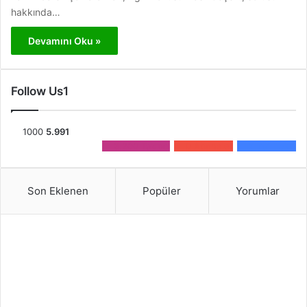
hakkında…
Devamını Oku »
Follow Us1
1000
5.991
3.200
Takipçi
0
Aboneler
2.791
Takip
Son Eklenen
Popüler
Yorumlar