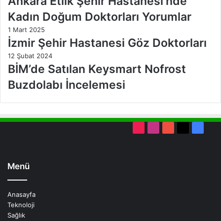
Ankara Etlik Şehir Hastanesi’nde
Kadın Doğum Doktorları Yorumlar
1 Mart 2025
İzmir Şehir Hastanesi Göz Doktorları
12 Şubat 2024
BİM’de Satılan Keysmart Nofrost
Buzdolabı İncelemesi
TikTok
Instagram
YouTube
X
Faceb
Menü
Anasayfa
Teknoloji
Sağlık