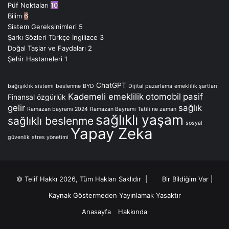
Püf Noktaları
10
Bilim
6
Sistem Gereksinimleri
5
Şarkı Sözleri Türkçe İngilizce
3
Doğal Taşlar ve Faydaları
2
Şehir Hastaneleri
1
ChatGPT
bağışıklık sistemi
beslenme
BYD
Dijital pazarlama
emeklilik şartları
Kademeli emeklilik
otomobil
pasif
Finansal özgürlük
gelir
sağlık
Ramazan bayramı 2024
Ramazan Bayramı Tatili ne zaman
sağlıklı yaşam
sağlıklı beslenme
sosyal
Yapay Zeka
güvenlik
stres yönetimi
© Telif Hakkı 2026, Tüm Hakları Saklıdır |
Bir Bildiğim Var
|
Kaynak Göstermeden Yayınlamak Yasaktır
Anasayfa
Hakkında