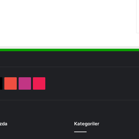
book
X
YouTube
Instagram
TikTok
zda
Kategoriler