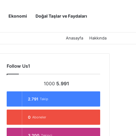
Kayıt Ol
Arama yap ..
Ekonomi
Doğal Taşlar ve Faydaları
Anasayfa
Hakkında
Follow Us1
1000
5.991
2.791
Takip
0
Aboneler
3.200
Takipçi