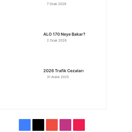
7 Ocak 2026
ALO 170 Neye Bakar?
2 Ocak 2026
2026 Trafik Cezaları
31 Aralık 2025
F
X
Y
I
T