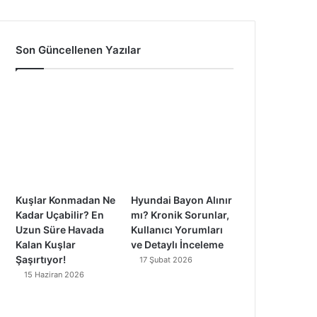
a
o
n
i
c
u
s
k
Son Güncellenen Yazılar
e
T
t
T
b
u
a
o
o
b
g
k
o
e
r
k
a
Kuşlar Konmadan Ne
Hyundai Bayon Alınır
m
Kadar Uçabilir? En
mı? Kronik Sorunlar,
Uzun Süre Havada
Kullanıcı Yorumları
Kalan Kuşlar
ve Detaylı İnceleme
Şaşırtıyor!
17 Şubat 2026
15 Haziran 2026