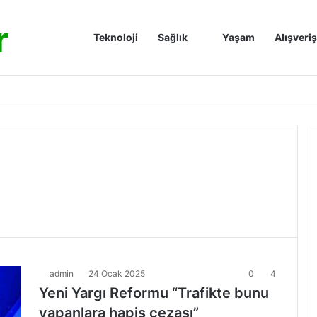
r
Anasayfa
Teknoloji
Sağlık
Yaşam
Alışveriş
admin
24 Ocak 2025
0
4
Yeni Yargı Reformu “Trafikte bunu
yapanlara hapis cezası”