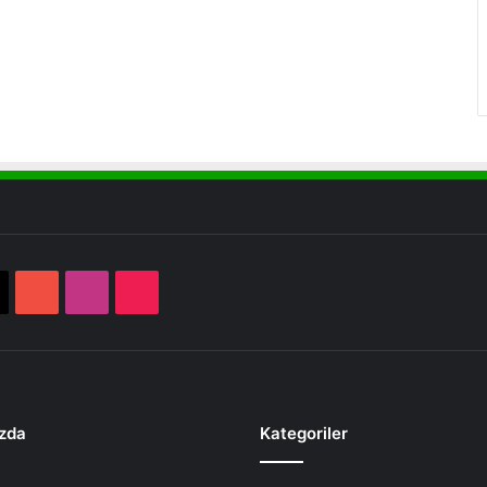
book
X
YouTube
Instagram
TikTok
zda
Kategoriler