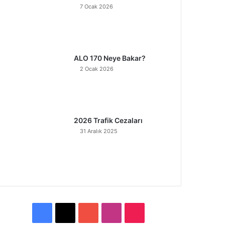
7 Ocak 2026
ALO 170 Neye Bakar?
2 Ocak 2026
2026 Trafik Cezaları
31 Aralık 2025
F
X
Y
I
T