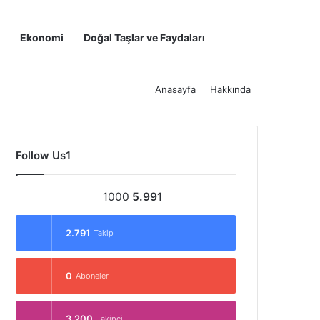
Kayıt Ol
Arama yap ..
Ekonomi
Doğal Taşlar ve Faydaları
Anasayfa
Hakkında
Follow Us1
1000
5.991
2.791
Takip
0
Aboneler
3.200
Takipçi