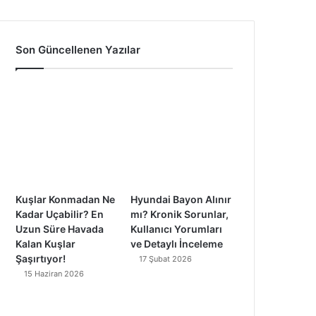
a
o
n
i
c
u
s
k
Son Güncellenen Yazılar
e
T
t
T
b
u
a
o
o
b
g
k
o
e
r
k
a
Kuşlar Konmadan Ne
Hyundai Bayon Alınır
m
Kadar Uçabilir? En
mı? Kronik Sorunlar,
Uzun Süre Havada
Kullanıcı Yorumları
Kalan Kuşlar
ve Detaylı İnceleme
Şaşırtıyor!
17 Şubat 2026
15 Haziran 2026