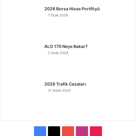
2026 Borsa Hisse Portföyü
7 Ocak 2026
ALO 170 Neye Bakar?
2 Ocak 2026
2026 Trafik Cezaları
31 Aralık 2025
F
X
Y
I
T