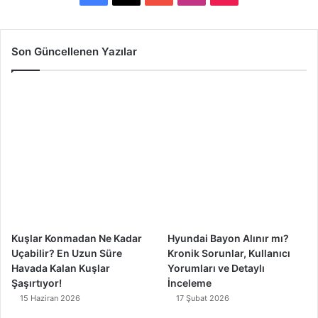
a
o
n
i
c
u
s
k
Son Güncellenen Yazılar
e
T
t
T
b
u
a
o
o
b
g
k
o
e
r
k
a
m
Kuşlar Konmadan Ne Kadar
Hyundai Bayon Alınır mı?
Uçabilir? En Uzun Süre
Kronik Sorunlar, Kullanıcı
Havada Kalan Kuşlar
Yorumları ve Detaylı
Şaşırtıyor!
İnceleme
15 Haziran 2026
17 Şubat 2026