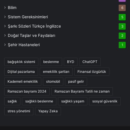
Bilim
6
Sistem Gereksinimleri
5
Şarkı Sözleri Türkçe İngilizce
3
Doğal Taşlar ve Faydaları
2
Şehir Hastaneleri
1
bağışıklık sistemi
beslenme
BYD
ChatGPT
Dijital pazarlama
emeklilik şartları
Finansal özgürlük
Kademeli emeklilik
otomobil
pasif gelir
Ramazan bayramı 2024
Ramazan Bayramı Tatili ne zaman
sağlık
sağlıklı beslenme
sağlıklı yaşam
sosyal güvenlik
stres yönetimi
Yapay Zeka