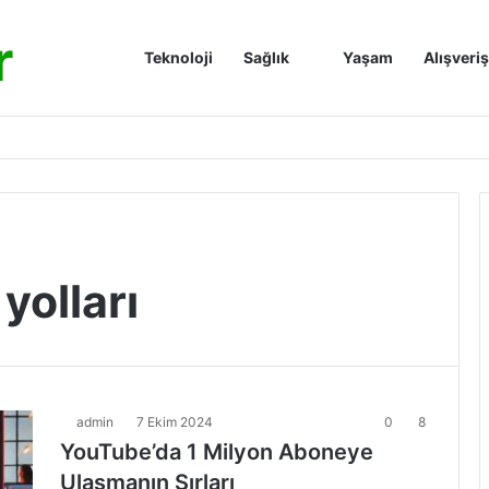
r
Anasayfa
Teknoloji
Sağlık
Yaşam
Alışveriş
olları
admin
7 Ekim 2024
0
8
YouTube’da 1 Milyon Aboneye
Ulaşmanın Sırları