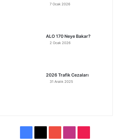
7 Ocak 2026
ALO 170 Neye Bakar?
2 Ocak 2026
2026 Trafik Cezaları
31 Aralık 2025
F
X
Y
I
T