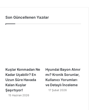
a
o
n
i
c
u
s
k
Son Güncellenen Yazılar
e
T
t
T
b
u
a
o
o
b
g
k
o
e
r
k
a
Kuşlar Konmadan Ne
Hyundai Bayon Alınır
m
Kadar Uçabilir? En
mı? Kronik Sorunlar,
Uzun Süre Havada
Kullanıcı Yorumları
Kalan Kuşlar
ve Detaylı İnceleme
Şaşırtıyor!
17 Şubat 2026
15 Haziran 2026