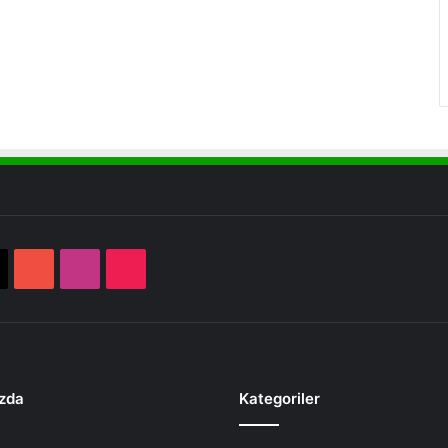
book
X
YouTube
Instagram
TikTok
zda
Kategoriler