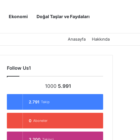
Kayıt Ol
Arama yap ..
Ekonomi
Doğal Taşlar ve Faydaları
Anasayfa
Hakkında
Follow Us1
1000
5.991
2.791
Takip
0
Aboneler
3.200
Takipçi