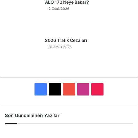
ALO 170 Neye Bakar?
2 Ocak 2026
2026 Trafik Cezaları
31 Aralık 2025
F
X
Y
I
T
a
o
n
i
c
u
s
k
Son Güncellenen Yazılar
e
T
t
T