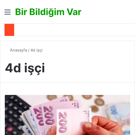
Bir Bildiğim Var
Menü
A
Anasayfa
/
4d işçi
4d işçi