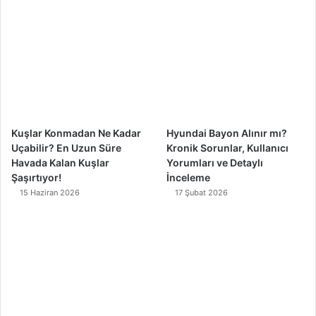
b
u
a
o
o
b
g
k
o
e
r
k
a
m
Kuşlar Konmadan Ne Kadar
Hyundai Bayon Alınır mı?
Uçabilir? En Uzun Süre
Kronik Sorunlar, Kullanıcı
Havada Kalan Kuşlar
Yorumları ve Detaylı
Şaşırtıyor!
İnceleme
15 Haziran 2026
17 Şubat 2026