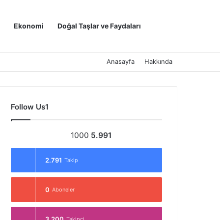
Kayıt Ol
Arama yap ..
Ekonomi
Doğal Taşlar ve Faydaları
Anasayfa
Hakkında
Follow Us1
1000
5.991
2.791
Takip
0
Aboneler
3.200
Takipçi