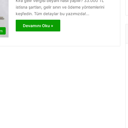
Kira gelir vergisi beyanı nasıl yapılır? 33.000 TL
istisna şartları, gelir sınırı ve ödeme yöntemlerini
keşfedin. Tüm detaylar bu yazımızda!…
Devamını Oku »
am