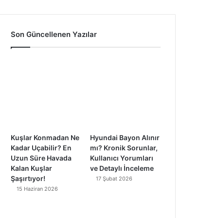
a
o
n
i
c
u
s
k
Son Güncellenen Yazılar
e
T
t
T
b
u
a
o
o
b
g
k
o
e
r
k
a
Kuşlar Konmadan Ne
Hyundai Bayon Alınır
m
Kadar Uçabilir? En
mı? Kronik Sorunlar,
Uzun Süre Havada
Kullanıcı Yorumları
Kalan Kuşlar
ve Detaylı İnceleme
Şaşırtıyor!
17 Şubat 2026
15 Haziran 2026