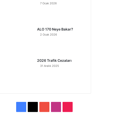
7 Ocak 2026
ALO 170 Neye Bakar?
2 Ocak 2026
2026 Trafik Cezaları
31 Aralık 2025
F
X
Y
I
T