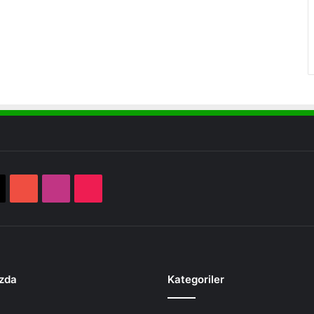
book
X
YouTube
Instagram
TikTok
zda
Kategoriler