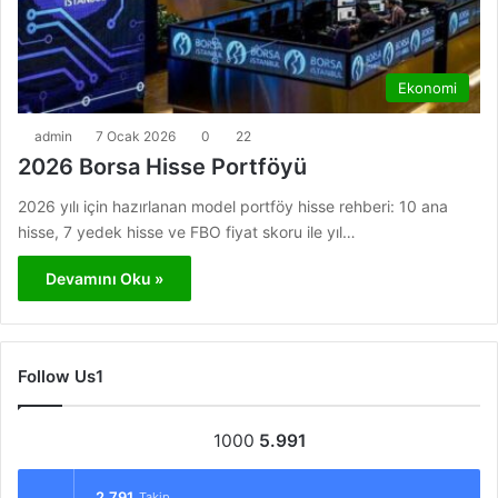
Ekonomi
admin
7 Ocak 2026
0
22
2026 Borsa Hisse Portföyü
2026 yılı için hazırlanan model portföy hisse rehberi: 10 ana
hisse, 7 yedek hisse ve FBO fiyat skoru ile yıl…
Devamını Oku »
Follow Us1
1000
5.991
2.791
Takip