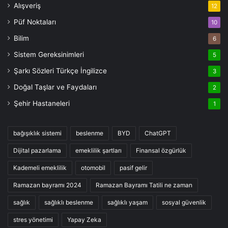
Alışveriş
12
Püf Noktaları
10
Bilim
6
Sistem Gereksinimleri
5
Şarkı Sözleri Türkçe İngilizce
3
Doğal Taşlar ve Faydaları
2
Şehir Hastaneleri
1
bağışıklık sistemi
beslenme
BYD
ChatGPT
Dijital pazarlama
emeklilik şartları
Finansal özgürlük
Kademeli emeklilik
otomobil
pasif gelir
Ramazan bayramı 2024
Ramazan Bayramı Tatili ne zaman
sağlık
sağlıklı beslenme
sağlıklı yaşam
sosyal güvenlik
stres yönetimi
Yapay Zeka