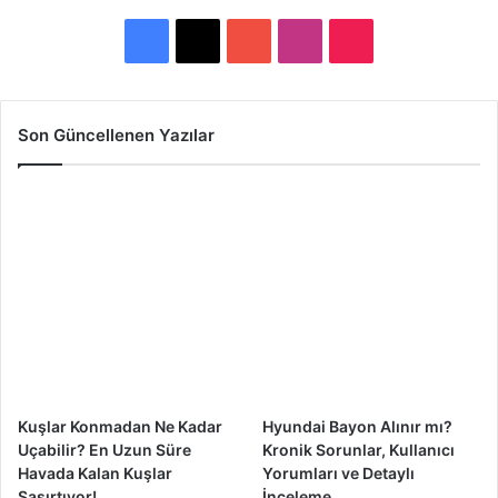
F
X
Y
I
T
a
o
n
i
c
u
s
k
Son Güncellenen Yazılar
e
T
t
T
b
u
a
o
o
b
g
k
o
e
r
k
a
m
Kuşlar Konmadan Ne Kadar
Hyundai Bayon Alınır mı?
Uçabilir? En Uzun Süre
Kronik Sorunlar, Kullanıcı
Havada Kalan Kuşlar
Yorumları ve Detaylı
Şaşırtıyor!
İnceleme