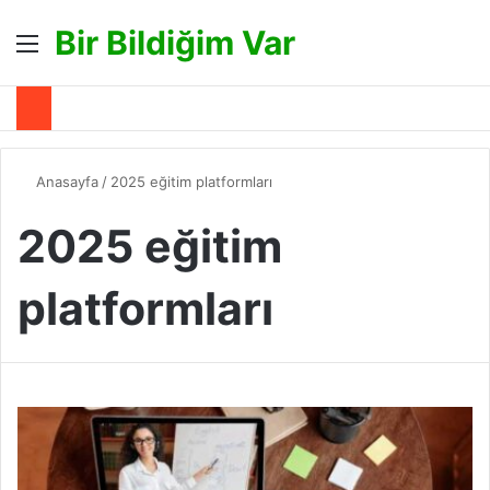
Bir Bildiğim Var
Menü
A
Anasayfa
/
2025 eğitim platformları
2025 eğitim
platformları