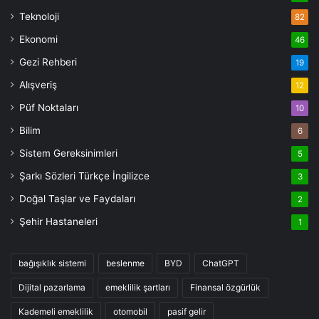
Teknoloji
82
Ekonomi
46
Gezi Rehberi
19
Alışveriş
12
Püf Noktaları
10
Bilim
6
Sistem Gereksinimleri
5
Şarkı Sözleri Türkçe İngilizce
3
Doğal Taşlar ve Faydaları
2
Şehir Hastaneleri
1
bağışıklık sistemi
beslenme
BYD
ChatGPT
Dijital pazarlama
emeklilik şartları
Finansal özgürlük
Kademeli emeklilik
otomobil
pasif gelir