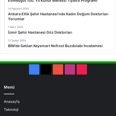
Etimesgut 100. Yıl Kültür Merkezi Tiyatro Programı
14 Ağustos 2024
Ankara Etlik Şehir Hastanesi’nde Kadın Doğum Doktorları
Yorumlar
1 Mart 2025
İzmir Şehir Hastanesi Göz Doktorları
12 Şubat 2024
BİM’de Satılan Keysmart Nofrost Buzdolabı İncelemesi
Facebook
X
YouTube
Instagram
TikTok
Menü
Anasayfa
Teknoloji