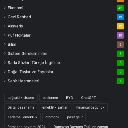
Ekonomi
46
Gezi Rehberi
19
Alışveriş
12
Püf Noktaları
10
Bilim
6
Sistem Gereksinimleri
5
Şarkı Sözleri Türkçe İngilizce
3
Doğal Taşlar ve Faydaları
2
Şehir Hastaneleri
1
bağışıklık sistemi
beslenme
BYD
ChatGPT
Dijital pazarlama
emeklilik şartları
Finansal özgürlük
Kademeli emeklilik
otomobil
pasif gelir
Ramazan bayramı 2024
Ramazan Bayramı Tatili ne zaman