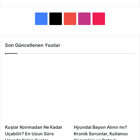
F
X
Y
I
T
a
o
n
i
c
u
s
k
Son Güncellenen Yazılar
e
T
t
T
b
u
a
o
o
b
g
k
o
e
r
k
a
m
Kuşlar Konmadan Ne Kadar
Hyundai Bayon Alınır mı?
Uçabilir? En Uzun Süre
Kronik Sorunlar, Kullanıcı