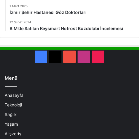
1 Mart 2025
İzmir Şehir Hastanesi Göz Doktorları
12 Şubat 2024
BİM’de Satılan Keysmart Nofrost Buzdolabı İncelemesi
Facebook
X
YouTube
Instagram
TikTok
Menü
Anasayfa
Teknoloji
Sağlık
Yaşam
Alışveriş