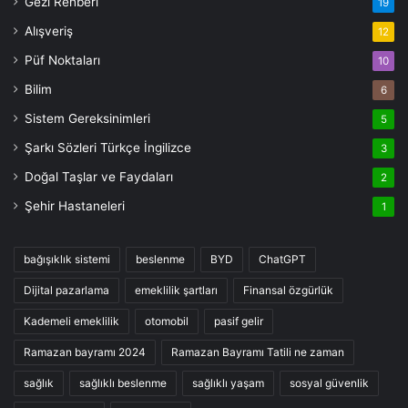
Gezi Rehberi
19
Alışveriş
12
Püf Noktaları
10
Bilim
6
Sistem Gereksinimleri
5
Şarkı Sözleri Türkçe İngilizce
3
Doğal Taşlar ve Faydaları
2
Şehir Hastaneleri
1
bağışıklık sistemi
beslenme
BYD
ChatGPT
Dijital pazarlama
emeklilik şartları
Finansal özgürlük
Kademeli emeklilik
otomobil
pasif gelir
Ramazan bayramı 2024
Ramazan Bayramı Tatili ne zaman
sağlık
sağlıklı beslenme
sağlıklı yaşam
sosyal güvenlik